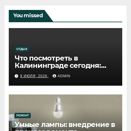
You missed
ОТДЫХ
Что посмотреть в
Калининграде сегодня:
путеводитель по самому
9 ИЮЛЯ, 2026
ADMIN
западному городу России
РЕМОНТ
Умные лампы: внедрение в