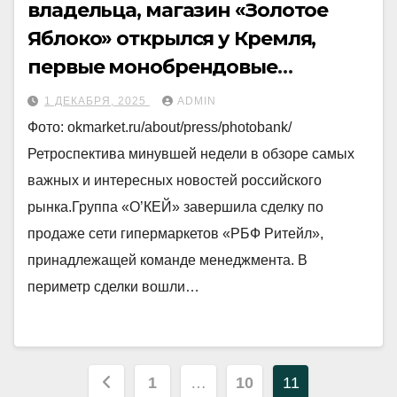
владельца, магазин «Золотое
Яблоко» открылся у Кремля,
первые монобрендовые
магазины Northland в России
1 ДЕКАБРЯ, 2025
ADMIN
Фото: okmarket.ru/about/press/photobank/
Ретроспектива минувшей недели в обзоре самых
важных и интересных новостей российского
рынка.Группа «О’КЕЙ» завершила сделку по
продаже сети гипермаркетов «РБФ Ритейл»,
принадлежащей команде менеджмента. В
периметр сделки вошли…
Пагинация
1
…
10
11