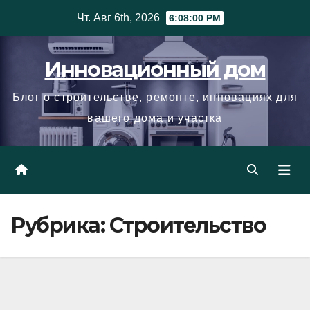
Skip
Чт. Авг 6th, 2026
6:08:01 PM
to
content
Инновационный дом
Блог о строительстве, ремонте, инновациях для
вашего дома и участка
Рубрика:
Строительство