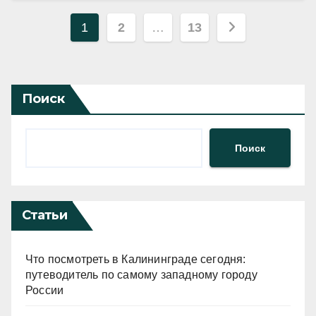
Пагинация
1
2
…
13
записей
Поиск
Поиск
Статьи
Что посмотреть в Калининграде сегодня:
путеводитель по самому западному городу
России