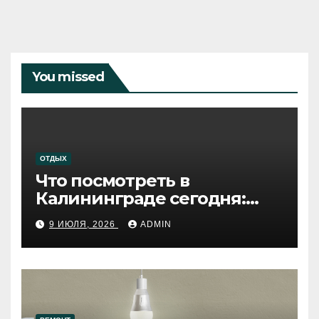
You missed
ОТДЫХ
Что посмотреть в
Калининграде сегодня:
путеводитель по самому
9 ИЮЛЯ, 2026
ADMIN
западному городу России