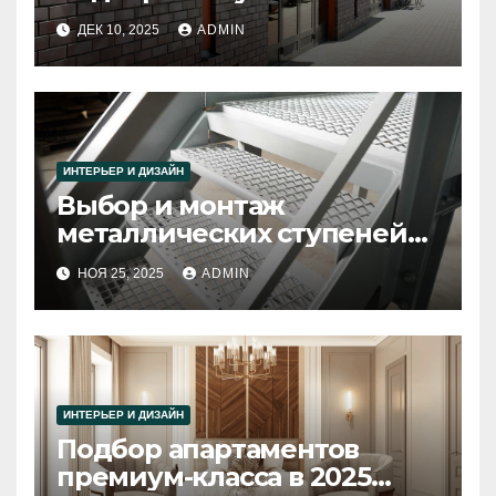
своими руками
ДЕК 10, 2025
ADMIN
ИНТЕРЬЕР И ДИЗАЙН
Выбор и монтаж
металлических ступеней
из решетчатого настила
НОЯ 25, 2025
ADMIN
своими руками
ИНТЕРЬЕР И ДИЗАЙН
Подбор апартаментов
премиум-класса в 2025