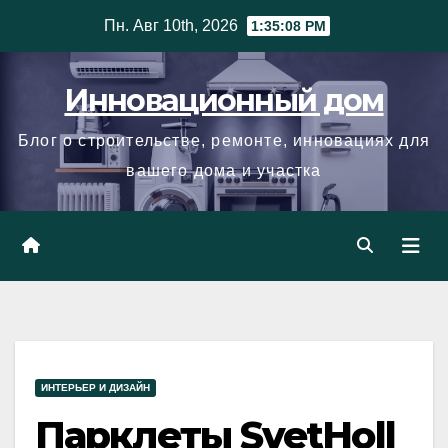
Skip
Пн. Авг 10th, 2026
1:35:09 PM
to
content
Инновационный дом
Блог о строительстве, ремонте, инновациях для
вашего дома и участка
ИНТЕРЬЕР И ДИЗАЙН
Парклеты SvetHoll