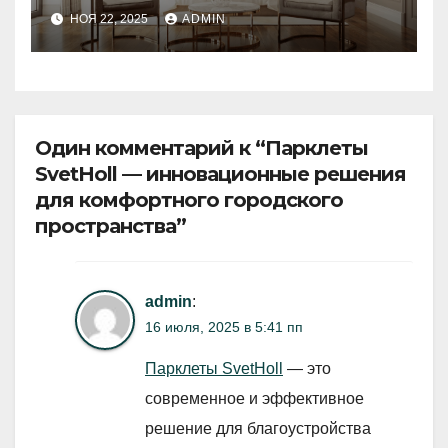
году: гид по роскошной
НОЯ 22, 2025
ADMIN
жизни
Один комментарий к “Парклеты
SvetHoll — инновационные решения
для комфортного городского
пространства”
admin
:
16 июля, 2025 в 5:41 пп
Парклеты SvetHoll
— это
современное и эффективное
решение для благоустройства