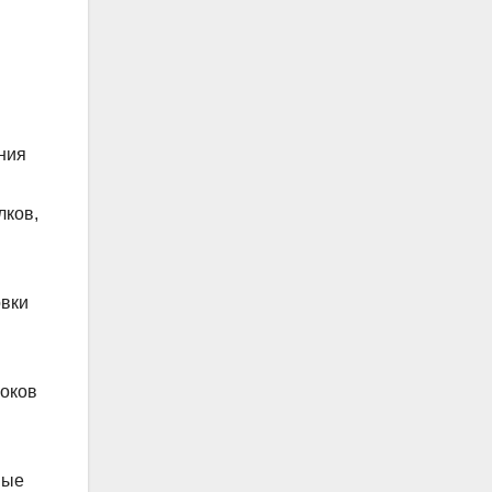
ния
лков,
овки
локов
ные