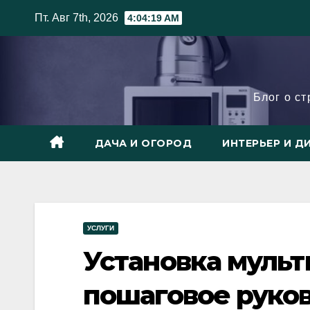
Skip
Пт. Авг 7th, 2026
4:04:20 AM
to
content
Блог о с
ДАЧА И ОГОРОД
ИНТЕРЬЕР И Д
УСЛУГИ
Установка мульт
пошаговое руко