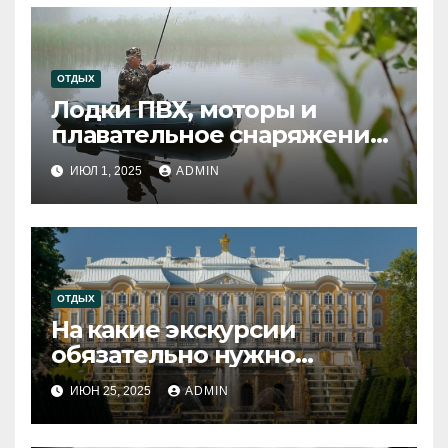
ОТДЫХ
Лодки ПВХ, моторы и
плавательное снаряжение:
что нужно знать для
ИЮЛ 1, 2025
ADMIN
успешного отдыха на воде
ОТДЫХ
На какие экскурсии
обязательно нужно
сходить в Санкт-
ИЮН 25, 2025
ADMIN
Петербурге?