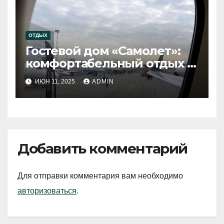
ОТДЫХ
Гостевой дом «Самолет»:
комфортабельный отдых в
десяти минутах от
ИЮН 11, 2025
ADMIN
аэропорта Внуково
Добавить комментарий
Для отправки комментария вам необходимо
авторизоваться
.