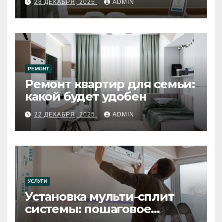
28 ДЕКАБРЯ, 2025
ADMIN
РЕМОНТ
Ремонт квартир для семьи:
какой будет удобен
22 ДЕКАБРЯ, 2025
ADMIN
УСЛУГИ
Установка мульти-сплит
системы: пошаговое
руководство