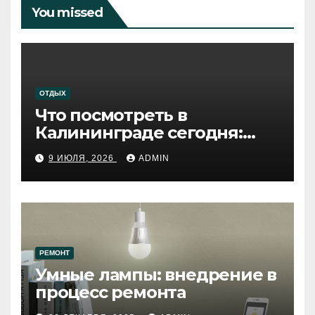
You missed
ОТДЫХ
Что посмотреть в
Калининграде сегодня:
путеводитель по самому
9 ИЮЛЯ, 2026
ADMIN
западному городу России
РЕМОНТ
Умные лампы: внедрение в
процесс ремонта