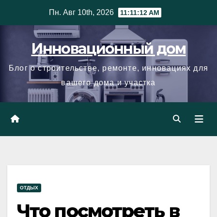
Skip
Пн. Авг 10th, 2026
11:11:13 AM
to
content
Инновационный дом
Блог о строительстве, ремонте, инновациях для
вашего дома и участка
ОТДЫХ
Что посмотреть в