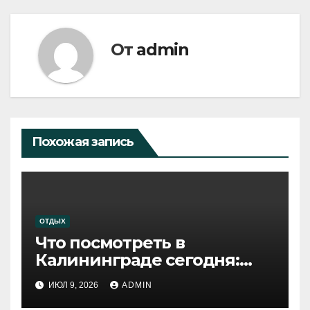
От
admin
Похожая запись
ОТДЫХ
Что посмотреть в
Калининграде сегодня:
путеводитель по самому
ИЮЛ 9, 2026
ADMIN
западному городу России