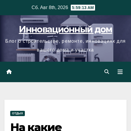
Skip
Сб. Авг 8th, 2026
5:59:14 AM
to
content
Инновационный дом
Блог о строительстве, ремонте, инновациях для
вашего дома и участка
ОТДЫХ
На какие