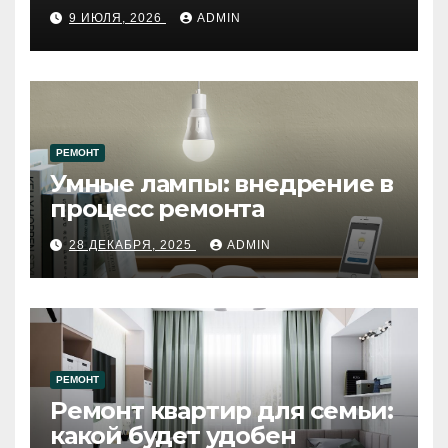
путеводитель по самому
9 ИЮЛЯ, 2026
ADMIN
западному городу России
РЕМОНТ
Умные лампы: внедрение в
процесс ремонта
28 ДЕКАБРЯ, 2025
ADMIN
РЕМОНТ
Ремонт квартир для семьи:
какой будет удобен