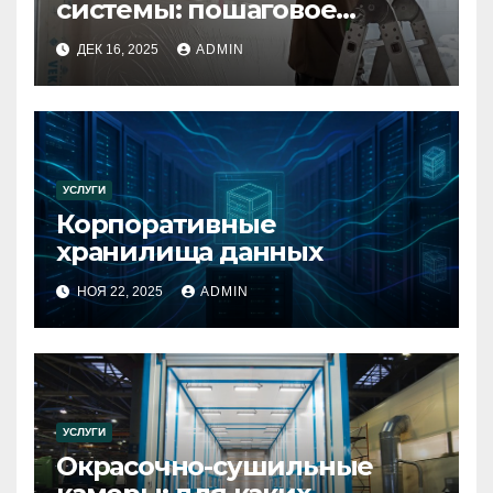
системы: пошаговое
руководство
ДЕК 16, 2025
ADMIN
УСЛУГИ
Корпоративные
хранилища данных
НОЯ 22, 2025
ADMIN
УСЛУГИ
Окрасочно-сушильные