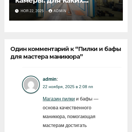
камеры: для каких
компаний они необходимы
НОЯ 22, 2025
ADMIN
Один комментарий к “Пилки и бафы
для мастера маникюра”
admin
:
22 ноября, 2025 в 2:08 пп
Магазин пилки
и бафы —
основа качественного
маникюра, помогающая
мастерам достигать