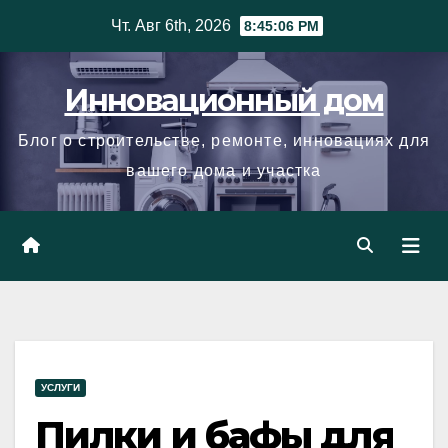
Skip
Чт. Авг 6th, 2026
8:45:07 PM
to
content
Инновационный дом
Блог о строительстве, ремонте, инновациях для
вашего дома и участка
УСЛУГИ
Пилки и бафы для