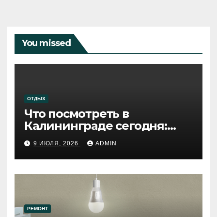
You missed
ОТДЫХ
Что посмотреть в
Калининграде сегодня:
путеводитель по самому
9 ИЮЛЯ, 2026
ADMIN
западному городу России
РЕМОНТ