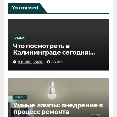
You missed
ОТДЫХ
Что посмотреть в
Калининграде сегодня:
путеводитель по самому
9 ИЮЛЯ, 2026
ADMIN
западному городу России
РЕМОНТ
Умные лампы: внедрение в
процесс ремонта