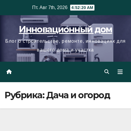
Skip
Пт. Авг 7th, 2026
4:52:21 AM
to
content
Инновационный дом
Блог о строительстве, ремонте, инновациях для
вашего дома и участка
Рубрика:
Дача и огород