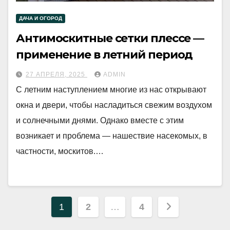
ДАЧА И ОГОРОД
Антимоскитные сетки плессе —
применение в летний период
27 АПРЕЛЯ, 2025
ADMIN
С летним наступлением многие из нас открывают
окна и двери, чтобы насладиться свежим воздухом
и солнечными днями. Однако вместе с этим
возникает и проблема — нашествие насекомых, в
частности, москитов.…
Пагинация
1
2
…
4
записей