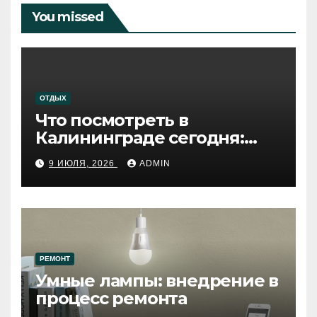
You missed
ОТДЫХ
Что посмотреть в
Калининграде сегодня:
путеводитель по самому
9 ИЮЛЯ, 2026
ADMIN
западному городу России
РЕМОНТ
Умные лампы: внедрение в
процесс ремонта