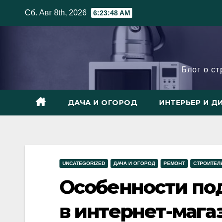
Skip
Сб. Авг 8th, 2026
6:23:50 AM
to
content
Блог о с
ДАЧА И ОГОРОД
ИНТЕРЬЕР И Д
UNCATEGORIZED
ДАЧА И ОГОРОД
РЕМОНТ
СТРОИТЕЛ
Особенности по
в интернет-мага