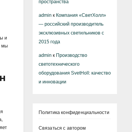
пространства
admin
к
Компания «СветХолл»
— российский производитель
эксклюзивных светильников с
сы и
2015 года
е мы
admin
к
Производство
светотехнического
оборудования SvetHoll: качество
н
и инновации
ся
Политика конфиденциальности
а,
яет
Связаться с автором