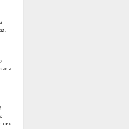
и
за.
р
тзывы
й
,
 этих