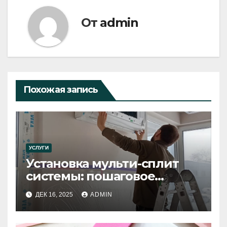
От
admin
Похожая запись
УСЛУГИ
Установка мульти-сплит
системы: пошаговое
руководство
ДЕК 16, 2025
ADMIN