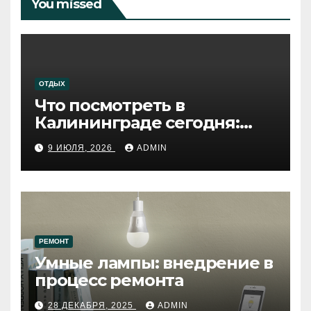
You missed
ОТДЫХ
Что посмотреть в
Калининграде сегодня:
путеводитель по самому
9 ИЮЛЯ, 2026
ADMIN
западному городу России
РЕМОНТ
Умные лампы: внедрение в
процесс ремонта
28 ДЕКАБРЯ, 2025
ADMIN