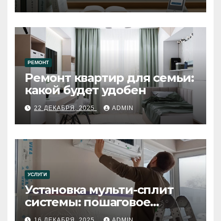
РЕМОНТ
Ремонт квартир для семьи:
какой будет удобен
22 ДЕКАБРЯ, 2025
ADMIN
УСЛУГИ
Установка мульти-сплит
системы: пошаговое
руководство
16 ДЕКАБРЯ, 2025
ADMIN