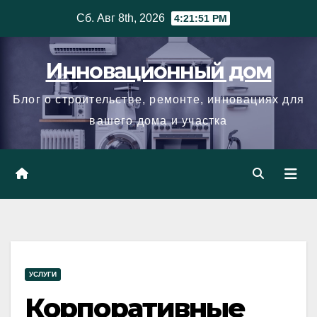
Skip
Сб. Авг 8th, 2026
4:21:52 PM
to
content
Инновационный дом
Блог о строительстве, ремонте, инновациях для
вашего дома и участка
УСЛУГИ
Корпоративные