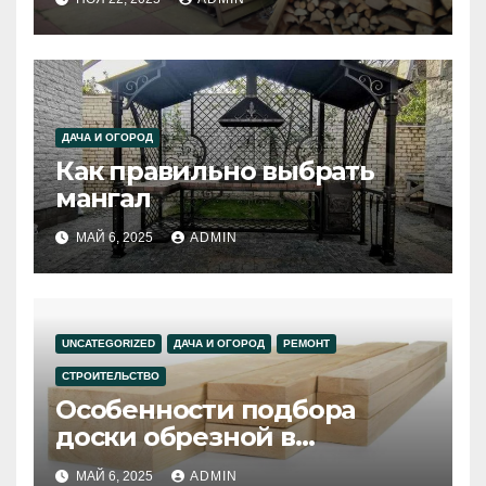
ДАЧА И ОГОРОД
Как правильно выбрать
мангал
МАЙ 6, 2025
ADMIN
UNCATEGORIZED
ДАЧА И ОГОРОД
РЕМОНТ
СТРОИТЕЛЬСТВО
Особенности подбора
доски обрезной в
интернет-магазине
МАЙ 6, 2025
ADMIN