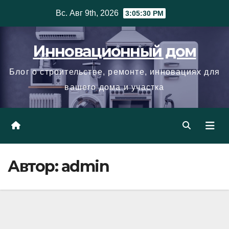
Skip
Вс. Авг 9th, 2026
3:05:31 PM
to
content
Инновационный дом
Блог о строительстве, ремонте, инновациях для
вашего дома и участка
Автор:
admin