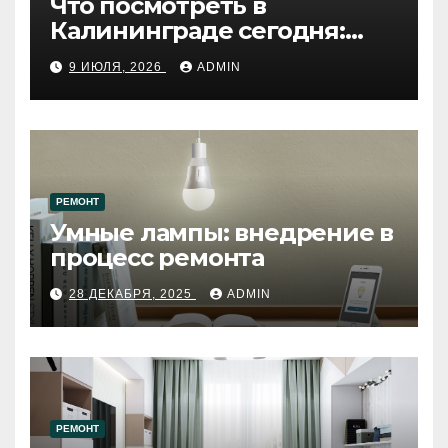
Что посмотреть в
Калининграде сегодня:
путеводитель по самому
9 ИЮЛЯ, 2026
ADMIN
западному городу России
РЕМОНТ
Умные лампы: внедрение в
процесс ремонта
28 ДЕКАБРЯ, 2025
ADMIN
РЕМОНТ