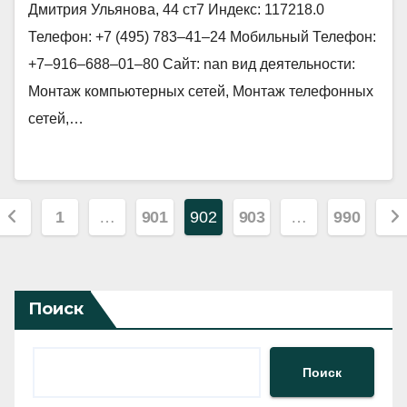
Дмитрия Ульянова, 44 ст7 Индекс: 117218.0
Телефон: +7 (495) 783‒41‒24 Мобильный Телефон:
+7‒916‒688‒01‒80 Сайт: nan вид деятельности:
Монтаж компьютерных сетей, Монтаж телефонных
сетей,…
Пагинация
1
…
901
902
903
…
990
записей
Поиск
Поиск