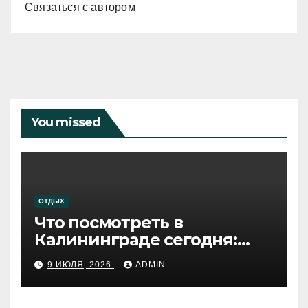
Связаться с автором
You missed
ОТДЫХ
Что посмотреть в
Калининграде сегодня:
путеводитель по самому
9 ИЮЛЯ, 2026
ADMIN
западному городу России