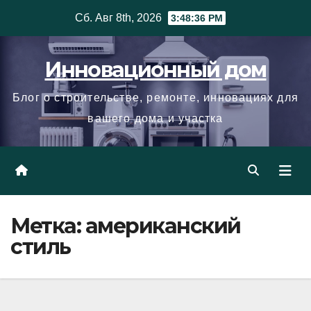
Skip
Сб. Авг 8th, 2026
3:48:37 PM
to
content
Инновационный дом
Блог о строительстве, ремонте, инновациях для
вашего дома и участка
Метка:
американский
стиль