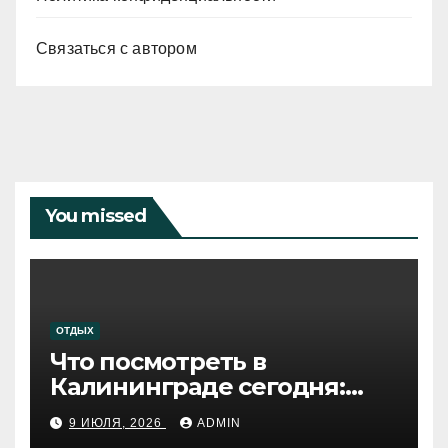
Связаться с автором
You missed
ОТДЫХ
Что посмотреть в
Калининграде сегодня:
путеводитель по самому
9 ИЮЛЯ, 2026
ADMIN
западному городу России