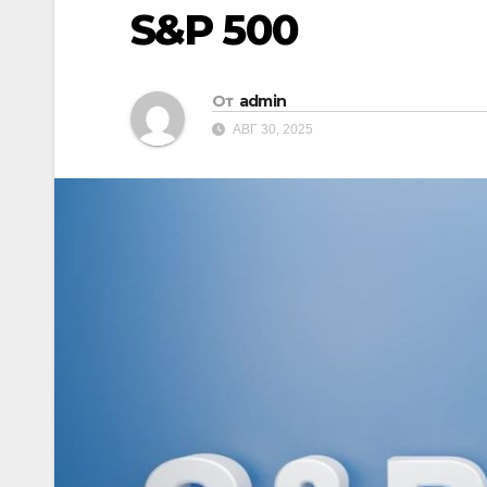
S&P 500
От
admin
АВГ 30, 2025