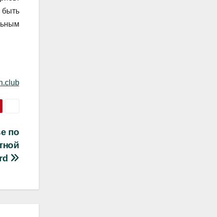
 быть
льным
n.club
e по
тной
ard