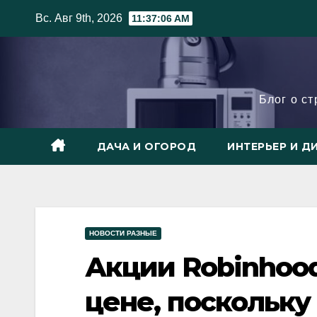
Skip
Вс. Авг 9th, 2026
11:37:08 AM
to
content
Блог о с
ДАЧА И ОГОРОД
ИНТЕРЬЕР И Д
НОВОСТИ РАЗНЫЕ
Акции Robinhood
цене, поскольку