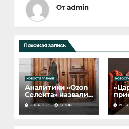
От
admin
Похожая запись
НОВОСТИ РАЗНЫЕ
НОВОСТИ
Аналитики «Ozon
«Ца
Селекта» назвали
при
fashion-тренды
вып
АВГ 4, 2026
ADMIN
АВГ 4
2026 года