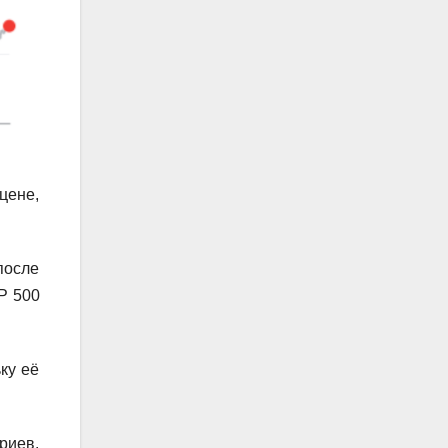
цене,
после
P 500
ку её
риев.