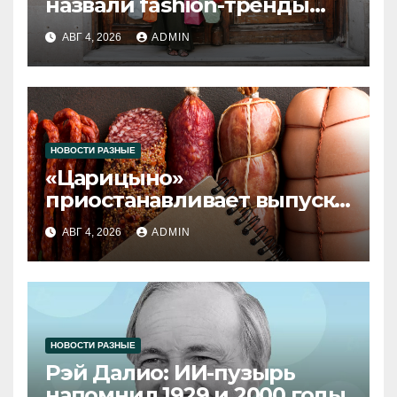
назвали fashion-тренды
2026 года
АВГ 4, 2026
ADMIN
НОВОСТИ РАЗНЫЕ
«Царицыно»
приостанавливает выпуск
продукции
АВГ 4, 2026
ADMIN
НОВОСТИ РАЗНЫЕ
Рэй Далио: ИИ-пузырь
напомнил 1929 и 2000 годы