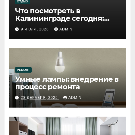
ОТДЫХ
Что посмотреть в
Калининграде сегодня:
путеводитель по самому
9 ИЮЛЯ, 2026
ADMIN
западному городу России
РЕМОНТ
Умные лампы: внедрение в
процесс ремонта
28 ДЕКАБРЯ, 2025
ADMIN