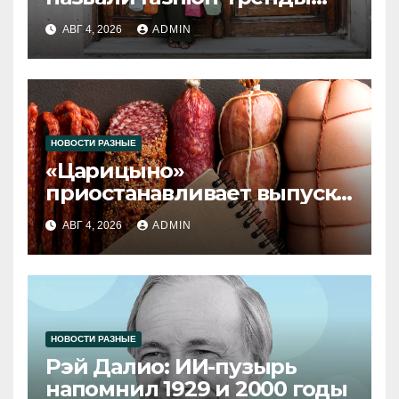
2026 года
АВГ 4, 2026
ADMIN
НОВОСТИ РАЗНЫЕ
«Царицыно»
приостанавливает выпуск
продукции
АВГ 4, 2026
ADMIN
НОВОСТИ РАЗНЫЕ
Рэй Далио: ИИ-пузырь
напомнил 1929 и 2000 годы