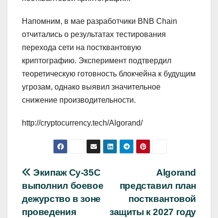
Напомним, в мае разработчики BNB Chain
отчитались о результатах тестирования
перехода сети на постквантовую
криптографию. Эксперимент подтвердил
теоретическую готовность блокчейна к будущим
угрозам, однако выявил значительное
снижение производительности.
http://cryptocurrency.tech/Algorand/
Навигация
Экипаж Су-35С
Algorand
выполнил боевое
представил план
по
дежурство в зоне
постквантовой
записям
проведения
защиты к 2027 году