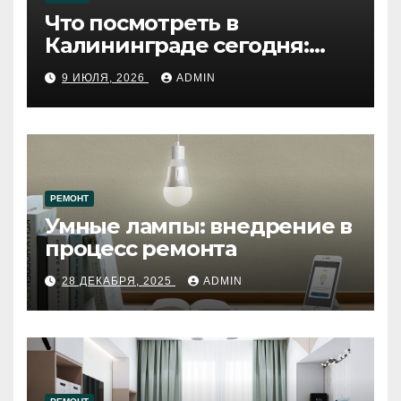
Что посмотреть в
Калининграде сегодня:
путеводитель по самому
9 ИЮЛЯ, 2026
ADMIN
западному городу России
РЕМОНТ
Умные лампы: внедрение в
процесс ремонта
28 ДЕКАБРЯ, 2025
ADMIN