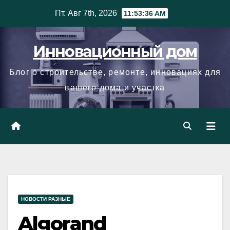
Skip
Пт. Авг 7th, 2026
11:53:37 AM
to
content
Инновационный дом
Блог о строительстве, ремонте, инновациях для
вашего дома и участка
НОВОСТИ РАЗНЫЕ
Algorand