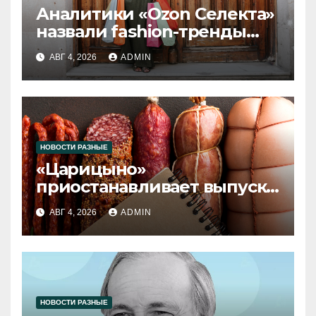
Аналитики «Ozon Селекта»
назвали fashion-тренды
2026 года
АВГ 4, 2026
ADMIN
НОВОСТИ РАЗНЫЕ
«Царицыно»
приостанавливает выпуск
продукции
АВГ 4, 2026
ADMIN
НОВОСТИ РАЗНЫЕ