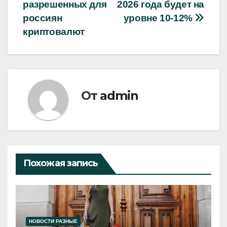
по
разрешенных для
2026 года будет на
записям
россиян
уровне 10-12%
криптовалют
От
admin
Похожая запись
НОВОСТИ РАЗНЫЕ