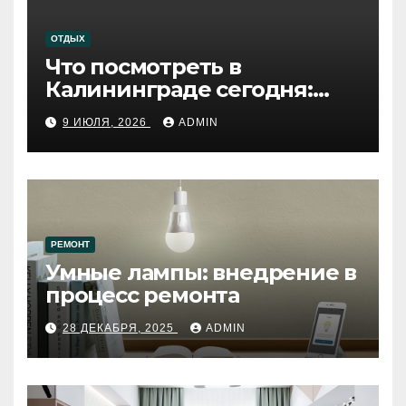
ОТДЫХ
Что посмотреть в
Калининграде сегодня:
путеводитель по самому
9 ИЮЛЯ, 2026
ADMIN
западному городу России
РЕМОНТ
Умные лампы: внедрение в
процесс ремонта
28 ДЕКАБРЯ, 2025
ADMIN