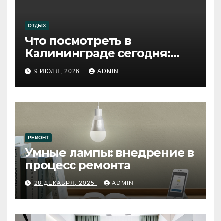
ОТДЫХ
Что посмотреть в
Калининграде сегодня:
путеводитель по самому
9 ИЮЛЯ, 2026
ADMIN
западному городу России
РЕМОНТ
Умные лампы: внедрение в
процесс ремонта
28 ДЕКАБРЯ, 2025
ADMIN