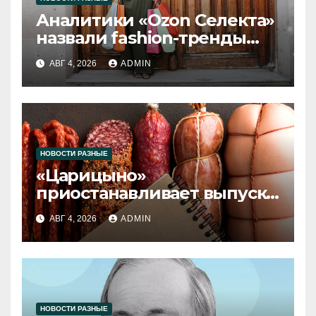
Аналитики «Ozon Селекта»
назвали fashion-тренды
2026 года
АВГ 4, 2026
ADMIN
НОВОСТИ РАЗНЫЕ
«Царицыно»
приостанавливает выпуск
продукции
АВГ 4, 2026
ADMIN
НОВОСТИ РАЗНЫЕ