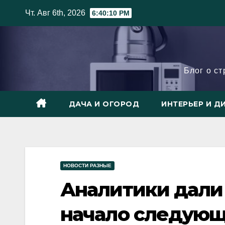
Skip
Чт. Авг 6th, 2026
6:40:11 PM
to
content
Блог о с
ДАЧА И ОГОРОД
ИНТЕРЬЕР И Д
НОВОСТИ РАЗНЫЕ
Аналитики дали 
начало следующ