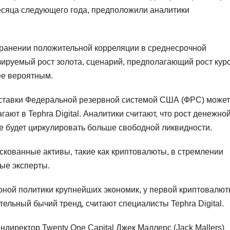
есяца следующего года, предположили аналитики
хранении положительной корреляции в среднесрочной
зируемый рост золота, сценарий, предполагающий рост кур
ее вероятным.
 ставки Федеральной резервной системой США (ФРС) может
ают в Tephra Digital. Аналитики считают, что рост денежно
ке будет циркулировать больше свободной ликвидности.
скованные активы, такие как криптовалюты, в стремлении
ые эксперты.
ной политики крупнейших экономик, у первой криптовалю
ельный бычий тренд, считают специалисты Tephra Digital.
ендиректор Twenty One Capital Джек Маллерс (Jack Mallers)