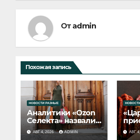
От
admin
Похожая запись
НОВОСТИ РАЗНЫЕ
НОВОСТИ
Аналитики «Ozon
«Ца
Селекта» назвали
при
fashion-тренды
вып
АВГ 4, 2026
ADMIN
АВГ 4
2026 года