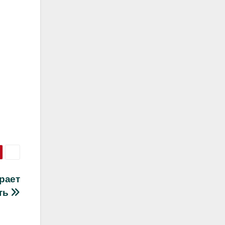
рает
ть