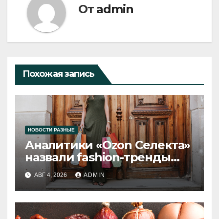
От
admin
Похожая запись
НОВОСТИ РАЗНЫЕ
Аналитики «Ozon Селекта»
назвали fashion-тренды
2026 года
АВГ 4, 2026
ADMIN