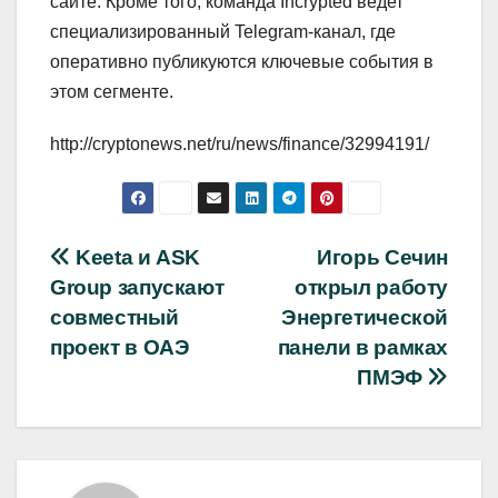
сайте. Кроме того, команда Incrypted ведет
специализированный Telegram-канал, где
оперативно публикуются ключевые события в
этом сегменте.
http://cryptonews.net/ru/news/finance/32994191/
Навигация
Keeta и ASK
Игорь Сечин
Group запускают
открыл работу
по
совместный
Энергетической
записям
проект в ОАЭ
панели в рамках
ПМЭФ