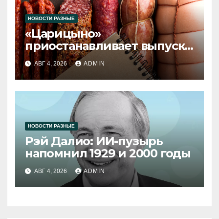
НОВОСТИ РАЗНЫЕ
«Царицыно»
приостанавливает выпуск
продукции
АВГ 4, 2026
ADMIN
НОВОСТИ РАЗНЫЕ
Рэй Далио: ИИ-пузырь
напомнил 1929 и 2000 годы
АВГ 4, 2026
ADMIN