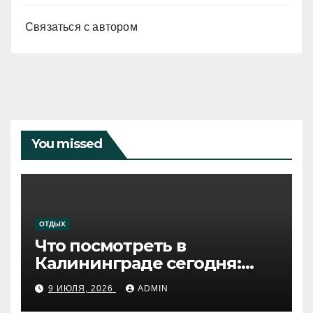
Связаться с автором
You missed
ОТДЫХ
Что посмотреть в
Калининграде сегодня:
путеводитель по самому
9 ИЮЛЯ, 2026
ADMIN
западному городу России