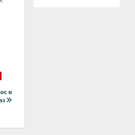
и,
ос в
раз