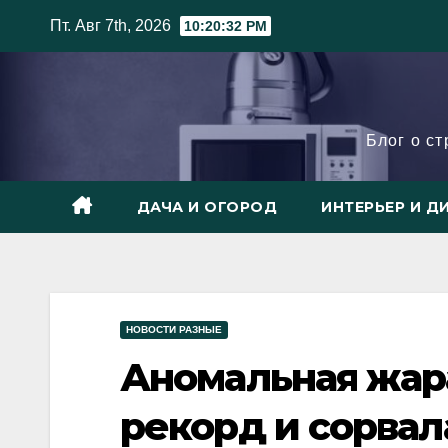
Skip
Пт. Авг 7th, 2026
10:20:34 PM
to
content
Блог о с
ДАЧА И ОГОРОД
ИНТЕРЬЕР И Д
НОВОСТИ РАЗНЫЕ
Аномальная жар
рекорд и сорва