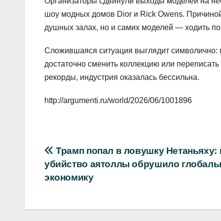
Организаторы сдвинули выходы моделей на неск
шоу модных домов Dior и Rick Owens. Причиной
душных залах, но и самих моделей — ходить по
Сложившаяся ситуация выглядит символично: 
достаточно сменить коллекцию или переписать 
рекорды, индустрия оказалась бессильна.
http://argumenti.ru/world/2026/06/1001896
Навигация
Трамп попал в ловушку Нетаньяху: 
убийство аятоллы обрушило глобал
по
экономику
записям