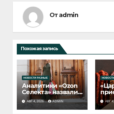
От
admin
Похожая запись
НОВОСТИ РАЗНЫЕ
НОВОСТИ
Аналитики «Ozon
«Ца
Селекта» назвали
при
fashion-тренды
вып
АВГ 4, 2026
ADMIN
АВГ 4
2026 года