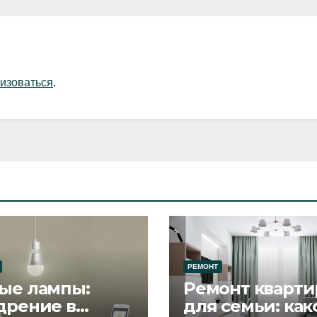
изоваться
.
РЕМОНТ
ые лампы:
Ремонт кварти
дрение в
для семьи: как