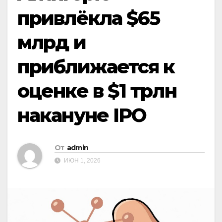
привлёкла $65
млрд и
приближается к
оценке в $1 трлн
накануне IPO
От
admin
ИЮН 1, 2026