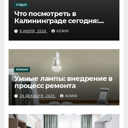
ОТДЫХ
Что посмотреть в
Калининграде сегодня:
путеводитель по самому
9 ИЮЛЯ, 2026
ADMIN
западному городу России
РЕМОНТ
Умные лампы: внедрение в
процесс ремонта
28 ДЕКАБРЯ, 2025
ADMIN