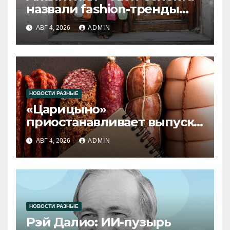
назвали fashion-тренды
2026 года
АВГ 4, 2026
ADMIN
НОВОСТИ РАЗНЫЕ
«Царицыно»
приостанавливает выпуск
продукции
АВГ 4, 2026
ADMIN
НОВОСТИ РАЗНЫЕ
Рэй Далио: ИИ-пузырь