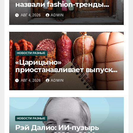
назвали fashion-тренды
2026 года
АВГ 4, 2026
ADMIN
НОВОСТИ РАЗНЫЕ
«Царицыно»
приостанавливает выпуск
продукции
АВГ 4, 2026
ADMIN
НОВОСТИ РАЗНЫЕ
Рэй Далио: ИИ-пузырь