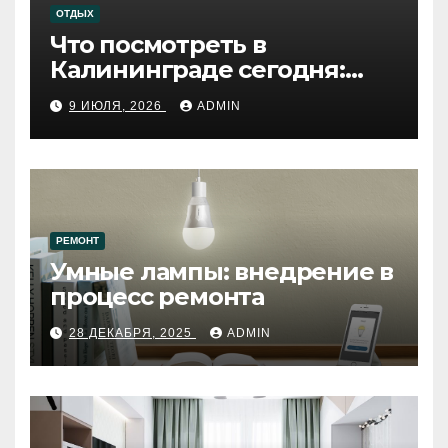
ОТДЫХ
Что посмотреть в
Калининграде сегодня:
путеводитель по самому
9 ИЮЛЯ, 2026
ADMIN
западному городу России
РЕМОНТ
Умные лампы: внедрение в
процесс ремонта
28 ДЕКАБРЯ, 2025
ADMIN