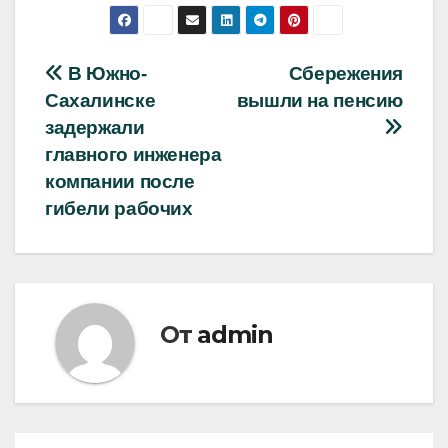
Навигация
В Южно-
Сбережения
Сахалинске
вышли на пенсию
по
задержали
записям
главного инженера
компании после
гибели рабочих
От
admin