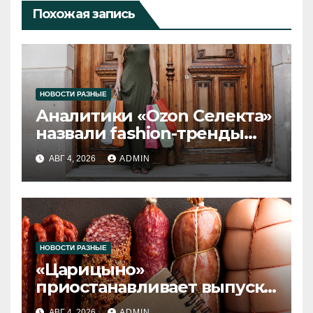
Похожая запись
НОВОСТИ РАЗНЫЕ
Аналитики «Ozon Селекта»
назвали fashion-тренды
2026 года
АВГ 4, 2026
ADMIN
НОВОСТИ РАЗНЫЕ
«Царицыно»
приостанавливает выпуск
продукции
АВГ 4, 2026
ADMIN