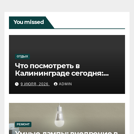
You missed
ОТДЫХ
Что посмотреть в
Калининграде сегодня:
путеводитель по самому
9 ИЮЛЯ, 2026
ADMIN
западному городу России
РЕМОНТ
Умные лампы: внедрение в