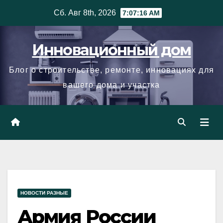
Skip
Сб. Авг 8th, 2026
7:07:17 AM
to
content
Инновационный дом
Блог о строительстве, ремонте, инновациях для
вашего дома и участка
НОВОСТИ РАЗНЫЕ
Армия России