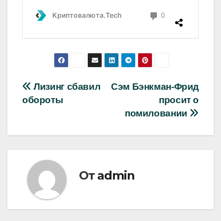
Навигация
Лизинг сбавил
Сэм Бэнкман-Фрид
обороты
просит о
по
помиловании
записям
От
admin