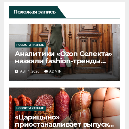
Похожая запись
НОВОСТИ РАЗНЫЕ
Аналитики «Ozon Селекта»
назвали fashion-тренды
2026 года
АВГ 4, 2026
ADMIN
НОВОСТИ РАЗНЫЕ
«Царицыно»
приостанавливает выпуск