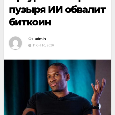
пузыря ИИ обвалит
биткоин
От
admin
ИЮН 10, 2026