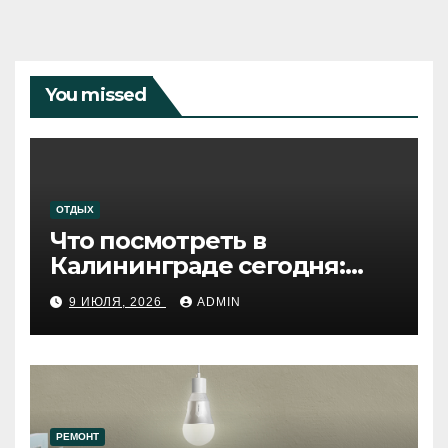
You missed
ОТДЫХ
Что посмотреть в
Калининграде сегодня:
путеводитель по самому
9 ИЮЛЯ, 2026
ADMIN
западному городу России
РЕМОНТ