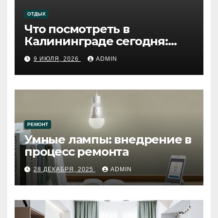
ОТДЫХ
Что посмотреть в
Калининграде сегодня:
путеводитель по самому
9 ИЮЛЯ, 2026
ADMIN
западному городу России
РЕМОНТ
Умные лампы: внедрение в
процесс ремонта
28 ДЕКАБРЯ, 2025
ADMIN