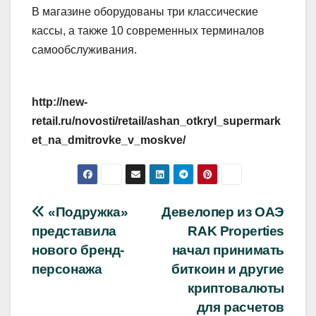
В магазине оборудованы три классические
кассы, а также 10 современных терминалов
самообслуживания.
http://new-
retail.ru/novosti/retail/ashan_otkryl_supermark
et_na_dmitrovke_v_moskve/
Навигация
«Подружка»
Девелопер из ОАЭ
представила
RAK Properties
по
нового бренд-
начал принимать
записям
персонажа
биткоин и другие
криптовалюты
для расчетов