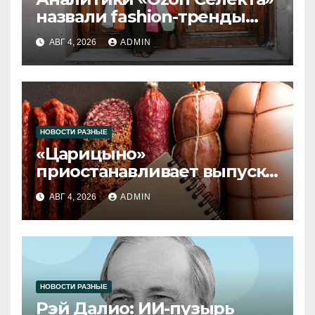
назвали fashion-тренды
2026 года
АВГ 4, 2026
ADMIN
НОВОСТИ РАЗНЫЕ
«Царицыно»
приостанавливает выпуск
продукции
АВГ 4, 2026
ADMIN
НОВОСТИ РАЗНЫЕ
Рэй Далио: ИИ-пузырь