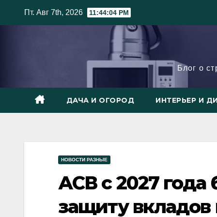
Skip
Пт. Авг 7th, 2026
11:44:05 PM
to
content
Блог о с
ДАЧА И ОГОРОД
ИНТЕРЬЕР И Д
НОВОСТИ РАЗНЫЕ
АСВ с 2027 года
защиту вкладов