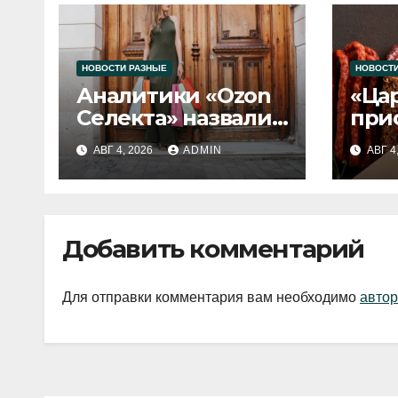
НОВОСТИ РАЗНЫЕ
НОВОСТИ
Аналитики «Ozon
«Ца
Селекта» назвали
при
fashion-тренды
вып
АВГ 4, 2026
ADMIN
АВГ 4
2026 года
Добавить комментарий
Для отправки комментария вам необходимо
автор