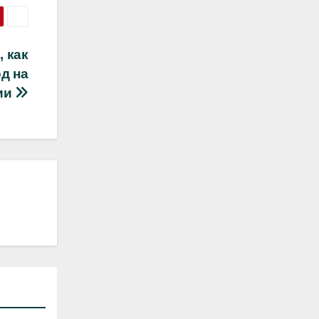
 как
од на
ии