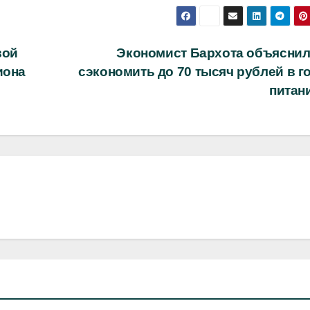
вой
Экономист Бархота объяснил,
иона
сэкономить до 70 тысяч рублей в г
питан