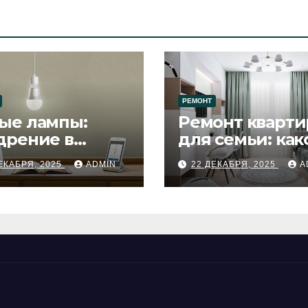
РЕМОНТ
ые лампы:
Ремонт кварти
дрение в
для семьи: как
цесс ремонта
будет удобен
ЕКАБРЯ, 2025
ADMIN
22 ДЕКАБРЯ, 2025
A