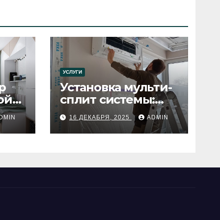
УСЛУГИ
р
Установка мульти-
ой
сплит системы:
пошаговое
DMIN
16 ДЕКАБРЯ, 2025
ADMIN
руководство