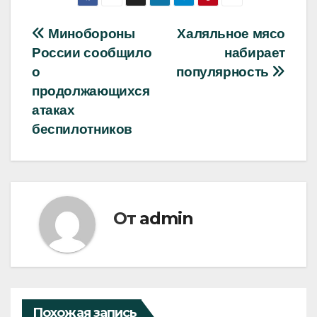
Навигация
Минобороны
Халяльное мясо
России сообщило
набираeт
по
о
популярность
записям
продолжающихся
атаках
беспилотников
От
admin
Похожая запись