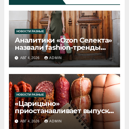
НОВОСТИ РАЗНЫЕ
Аналитики «Ozon Селекта»
назвали fashion-тренды
2026 года
АВГ 4, 2026
ADMIN
НОВОСТИ РАЗНЫЕ
«Царицыно»
приостанавливает выпуск
продукции
АВГ 4, 2026
ADMIN