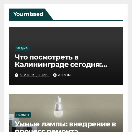
You missed
ОТДЫХ
Что посмотреть в
Калининграде сегодня:
путеводитель по самому
9 ИЮЛЯ, 2026
ADMIN
западному городу России
РЕМОНТ
Умные лампы: внедрение в
процесс ремонта