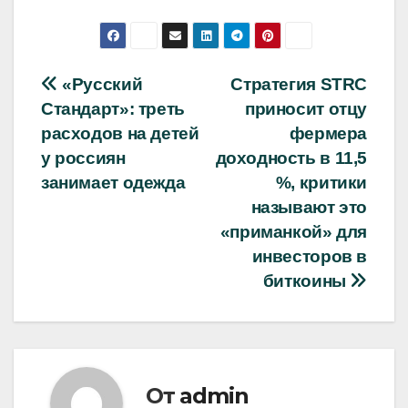
Навигация
«Русский
Стратегия STRC
Стандарт»: треть
приносит отцу
по
расходов на детей
фермера
записям
у россиян
доходность в 11,5
занимает одежда
%, критики
называют это
«приманкой» для
инвесторов в
биткоины
От
admin