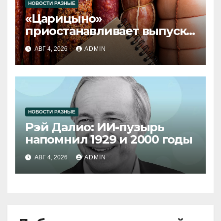
НОВОСТИ РАЗНЫЕ
«Царицыно»
приостанавливает выпуск
продукции
АВГ 4, 2026
ADMIN
НОВОСТИ РАЗНЫЕ
Рэй Далио: ИИ-пузырь
напомнил 1929 и 2000 годы
АВГ 4, 2026
ADMIN