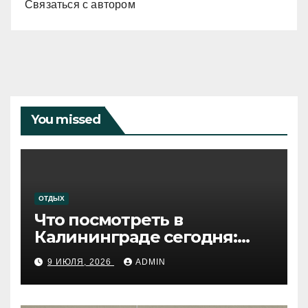
Связаться с автором
You missed
ОТДЫХ
Что посмотреть в
Калининграде сегодня:
путеводитель по самому
9 ИЮЛЯ, 2026
ADMIN
западному городу России