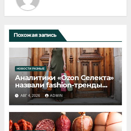
Похожая запись
НОВОСТИ РАЗНЫЕ
Аналитики «Ozon Селекта»
назвали fashion-тренды
2026 года
АВГ 4, 2026
ADMIN