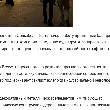
транстве «Севкабель Порт» начал работу временный бар пр
тимпанк от компании.Заведение будет функционировать в
трировать концепцию премиального российского крафтовог
а Brew», нацеленного на развитие премиального сегмента
бъединяет эстетику стимпанка с философией современного
ер подчёркивают стилистику эпохи индустриальной револю
декоративных металлических элементов, имитирующих
аллические конструкции, деревянные элементы и винтажны