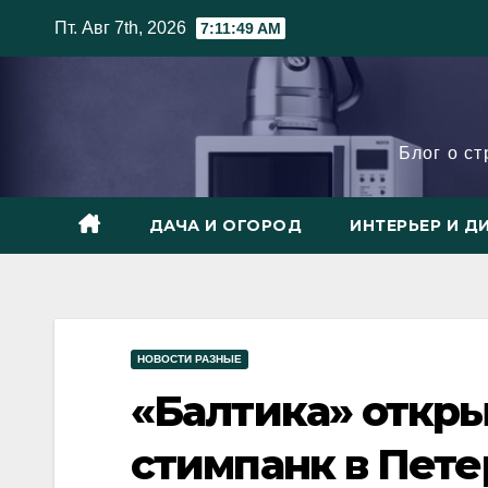
Skip
Пт. Авг 7th, 2026
7:11:50 AM
to
content
Блог о с
ДАЧА И ОГОРОД
ИНТЕРЬЕР И Д
НОВОСТИ РАЗНЫЕ
«Балтика» откры
стимпанк в Пете