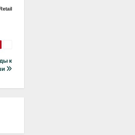
etail
ды к
ши