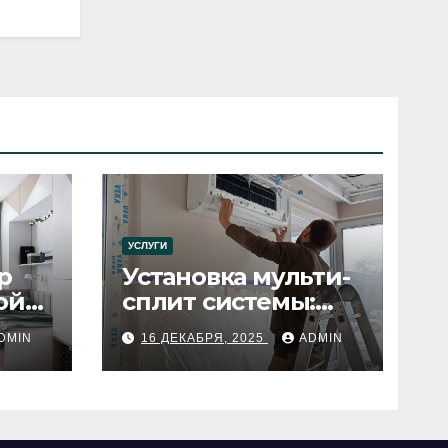
УСЛУГИ
р
Установка мульти-
ой
сплит системы:
пошаговое
DMIN
16 ДЕКАБРЯ, 2025
ADMIN
руководство