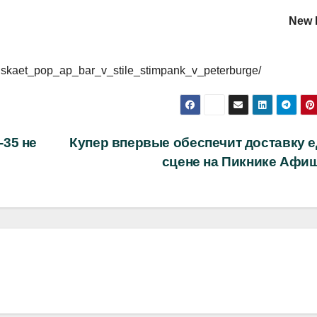
New R
zapuskaet_pop_ap_bar_v_stile_stimpank_v_peterburge/
35 не
Купер впервые обеспечит доставку е
сцене на Пикнике Афи