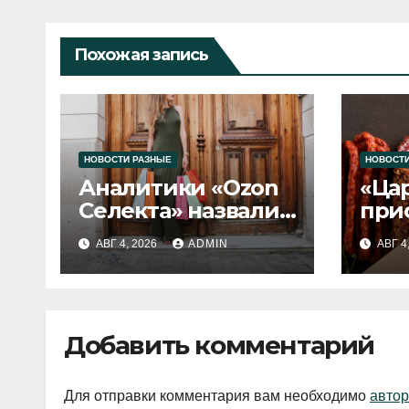
Похожая запись
НОВОСТИ РАЗНЫЕ
НОВОСТИ
Аналитики «Ozon
«Ца
Селекта» назвали
при
fashion-тренды
вып
АВГ 4, 2026
ADMIN
АВГ 4
2026 года
Добавить комментарий
Для отправки комментария вам необходимо
автор