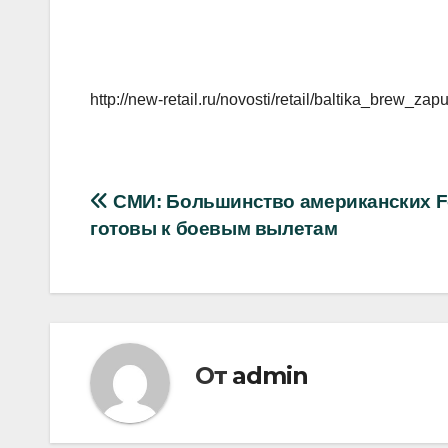
http://new-retail.ru/novosti/retail/baltika_brew_
Навигация
СМИ: Большинство американских F-
готовы к боевым вылетам
по
записям
От
admin