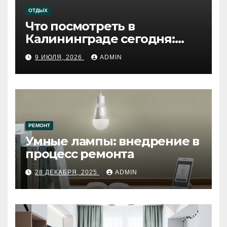
ОТДЫХ
Что посмотреть в
Калининграде сегодня:
путеводитель по самому
9 ИЮЛЯ, 2026
ADMIN
западному городу России
РЕМОНТ
Умные лампы: внедрение в
процесс ремонта
28 ДЕКАБРЯ, 2025
ADMIN