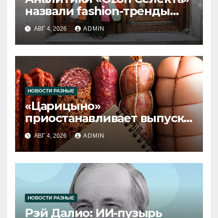
назвали fashion-тренды
2026 года
АВГ 4, 2026
ADMIN
НОВОСТИ РАЗНЫЕ
«Царицыно»
приостанавливает выпуск
продукции
АВГ 4, 2026
ADMIN
НОВОСТИ РАЗНЫЕ
Рэй Далио: ИИ-пузырь