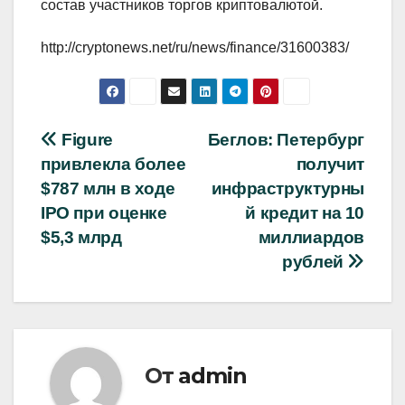
состав участников торгов криптовалютой.
http://cryptonews.net/ru/news/finance/31600383/
Навигация
Figure
Беглов: Петербург
привлекла более
получит
по
$787 млн в ходе
инфраструктурны
записям
IPO при оценке
й кредит на 10
$5,3 млрд
миллиардов
рублей
От
admin