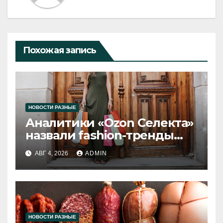
Похожая запись
НОВОСТИ РАЗНЫЕ
Аналитики «Ozon Селекта»
назвали fashion-тренды
2026 года
АВГ 4, 2026
ADMIN
НОВОСТИ РАЗНЫЕ