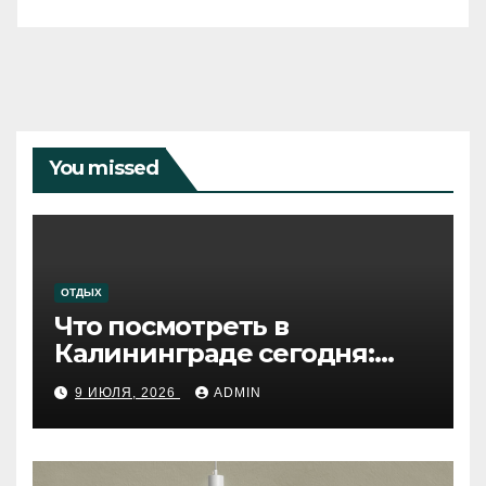
You missed
ОТДЫХ
Что посмотреть в
Калининграде сегодня:
путеводитель по самому
9 ИЮЛЯ, 2026
ADMIN
западному городу России