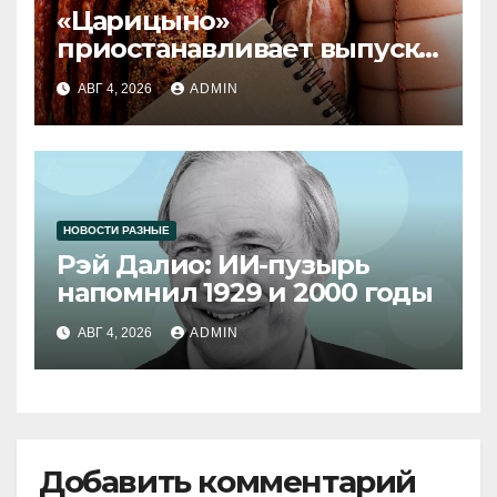
«Царицыно»
приостанавливает выпуск
продукции
АВГ 4, 2026
ADMIN
НОВОСТИ РАЗНЫЕ
Рэй Далио: ИИ-пузырь
напомнил 1929 и 2000 годы
АВГ 4, 2026
ADMIN
Добавить комментарий