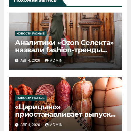
Похожая запись
НОВОСТИ РАЗНЫЕ
Аналитики «Ozon Селекта»
назвали fashion-тренды
2026 года
АВГ 4, 2026
ADMIN
НОВОСТИ РАЗНЫЕ
«Царицыно»
приостанавливает выпуск
продукции
АВГ 4, 2026
ADMIN