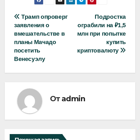
Навигация
Трамп опроверг
Подростка
заявления о
ограбили на ₽1,5
по
вмешательстве в
млн при попытке
записям
планы Мачадо
купить
посетить
криптовалюту
Венесуэлу
От
admin