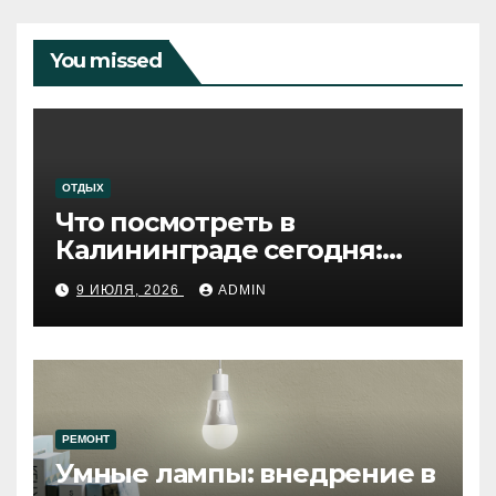
You missed
ОТДЫХ
Что посмотреть в
Калининграде сегодня:
путеводитель по самому
9 ИЮЛЯ, 2026
ADMIN
западному городу России
РЕМОНТ
Умные лампы: внедрение в