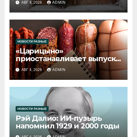
АВГ 4, 2026
ADMIN
НОВОСТИ РАЗНЫЕ
«Царицыно»
приостанавливает выпуск
продукции
АВГ 4, 2026
ADMIN
НОВОСТИ РАЗНЫЕ
Рэй Далио: ИИ-пузырь
напомнил 1929 и 2000 годы