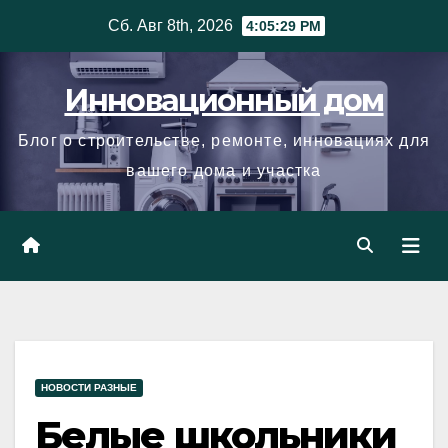
Skip
Сб. Авг 8th, 2026
4:05:30 PM
to
content
Инновационный дом
Блог о строительстве, ремонте, инновациях для
вашего дома и участка
НОВОСТИ РАЗНЫЕ
Белые школьники