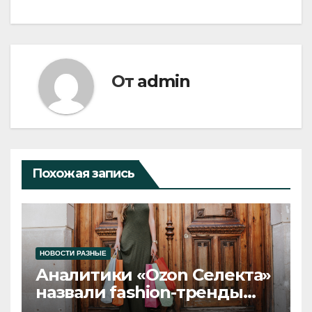
От
admin
Похожая запись
НОВОСТИ РАЗНЫЕ
Аналитики «Ozon Селекта»
назвали fashion-тренды
2026 года