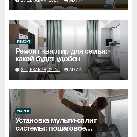
28 ДЕКАБРЯ, 2025
ADMIN
РЕМОНТ
Ремонт квартир для семьи:
какой будет удобен
22 ДЕКАБРЯ, 2025
ADMIN
УСЛУГИ
Установка мульти-сплит
системы: пошаговое
руководство