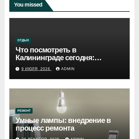
You missed
ОТДЫХ
Что посмотреть в
Калининграде сегодня:
путеводитель по самому
9 ИЮЛЯ, 2026
ADMIN
западному городу России
РЕМОНТ
Умные лампы: внедрение в
процесс ремонта