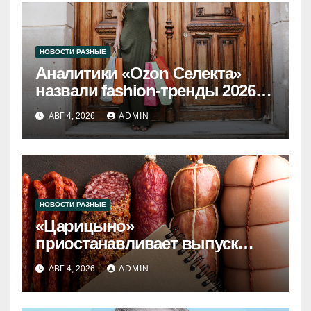
НОВОСТИ РАЗНЫЕ
Аналитики «Ozon Селекта»
назвали fashion-тренды 2026
года
АВГ 4, 2026
ADMIN
НОВОСТИ РАЗНЫЕ
«Царицыно»
приостанавливает выпуск
продукции
АВГ 4, 2026
ADMIN