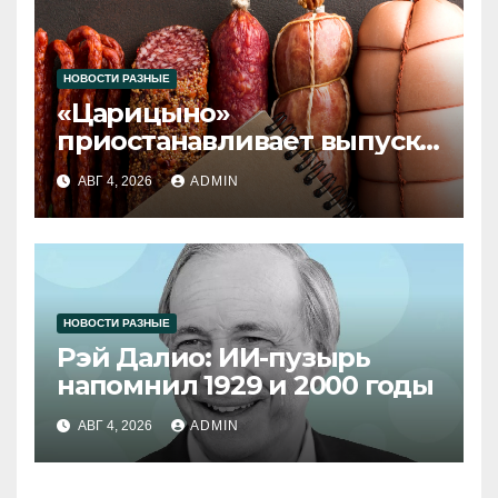
НОВОСТИ РАЗНЫЕ
«Царицыно»
приостанавливает выпуск
продукции
АВГ 4, 2026
ADMIN
НОВОСТИ РАЗНЫЕ
Рэй Далио: ИИ-пузырь
напомнил 1929 и 2000 годы
АВГ 4, 2026
ADMIN