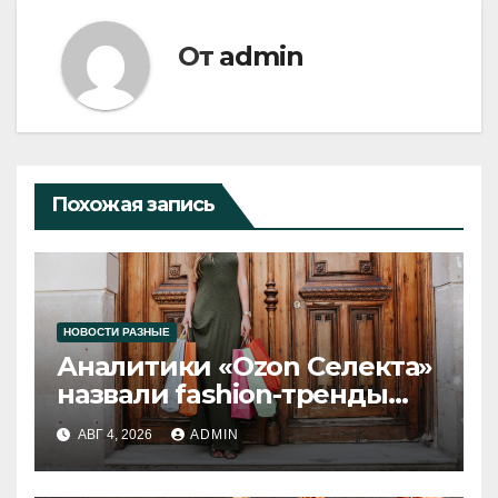
От
admin
Похожая запись
НОВОСТИ РАЗНЫЕ
Аналитики «Ozon Селекта»
назвали fashion-тренды
2026 года
АВГ 4, 2026
ADMIN