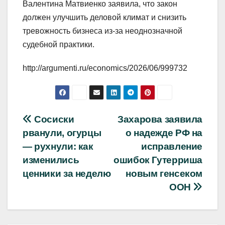
Валентина Матвиенко заявила, что закон
должен улучшить деловой климат и снизить
тревожность бизнеса из-за неоднозначной
судебной практики.
http://argumenti.ru/economics/2026/06/999732
Навигация
Сосиски
Захарова заявила
рванули, огурцы
о надежде РФ на
по
— рухнули: как
исправление
записям
изменились
ошибок Гутерриша
ценники за неделю
новым генсеком
ООН