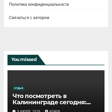
Политика конфиденциальности
Связаться с автором
You missed
ОТДЫХ
Что посмотреть в
Калининграде сегодня:
путеводитель по самому
9 ИЮЛЯ, 2026
ADMIN