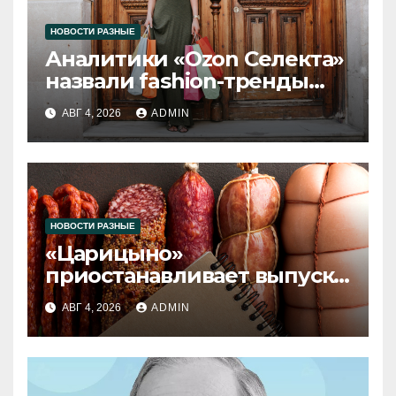
НОВОСТИ РАЗНЫЕ
Аналитики «Ozon Селекта»
назвали fashion-тренды
2026 года
АВГ 4, 2026
ADMIN
НОВОСТИ РАЗНЫЕ
«Царицыно»
приостанавливает выпуск
продукции
АВГ 4, 2026
ADMIN