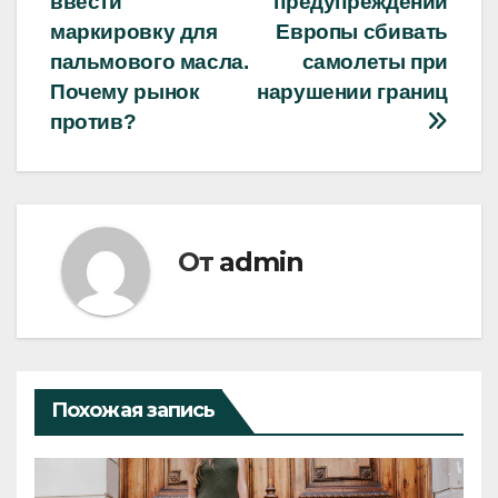
ввести
предупреждении
записям
маркировку для
Европы сбивать
пальмового масла.
самолеты при
Почему рынок
нарушении границ
против?
От
admin
Похожая запись