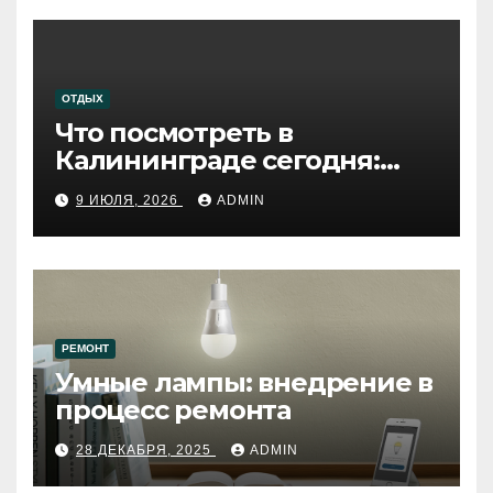
ОТДЫХ
Что посмотреть в
Калининграде сегодня:
путеводитель по самому
9 ИЮЛЯ, 2026
ADMIN
западному городу России
РЕМОНТ
Умные лампы: внедрение в
процесс ремонта
28 ДЕКАБРЯ, 2025
ADMIN