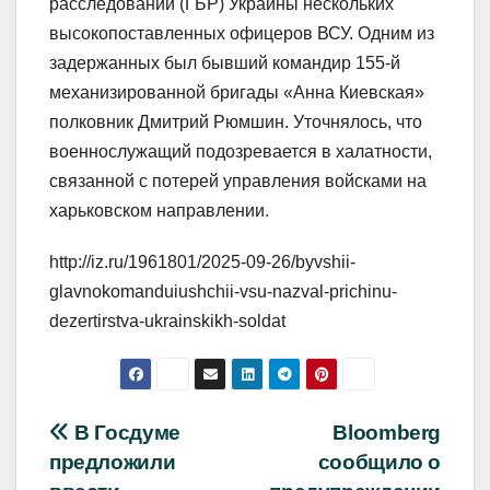
расследований (ГБР) Украины нескольких
высокопоставленных офицеров ВСУ. Одним из
задержанных был бывший командир 155-й
механизированной бригады «Анна Киевская»
полковник Дмитрий Рюмшин. Уточнялось, что
военнослужащий подозревается в халатности,
связанной с потерей управления войсками на
харьковском направлении.
http://iz.ru/1961801/2025-09-26/byvshii-
glavnokomanduiushchii-vsu-nazval-prichinu-
dezertirstva-ukrainskikh-soldat
Навигация
В Госдуме
Bloomberg
предложили
сообщило о
по