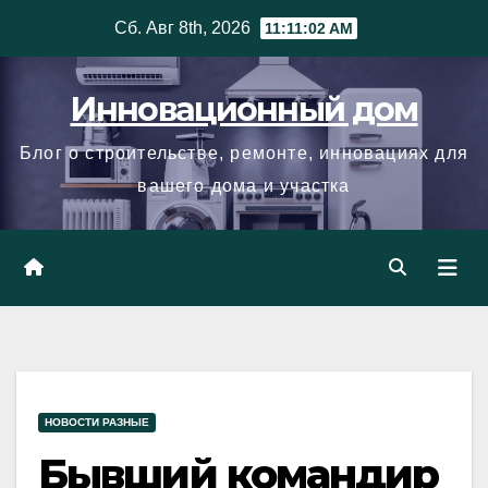
Skip
Сб. Авг 8th, 2026
11:11:03 AM
to
content
Инновационный дом
Блог о строительстве, ремонте, инновациях для
вашего дома и участка
НОВОСТИ РАЗНЫЕ
Бывший командир