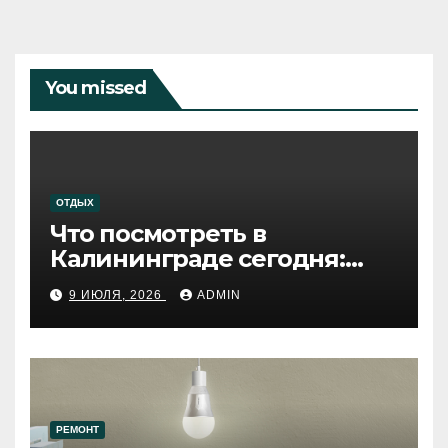
You missed
ОТДЫХ
Что посмотреть в
Калининграде сегодня:
путеводитель по самому
9 ИЮЛЯ, 2026
ADMIN
западному городу России
РЕМОНТ