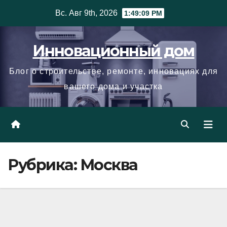
Skip
Вс. Авг 9th, 2026
1:49:10 PM
to
content
Инновационный дом
Блог о строительстве, ремонте, инновациях для
вашего дома и участка
Рубрика:
Москва