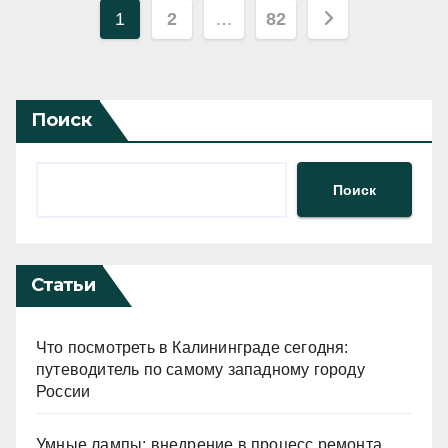
Пагинация
1
2
…
82
записей
Поиск
Поиск
Статьи
Что посмотреть в Калининграде сегодня:
путеводитель по самому западному городу
России
Умные лампы: внедрение в процесс ремонта