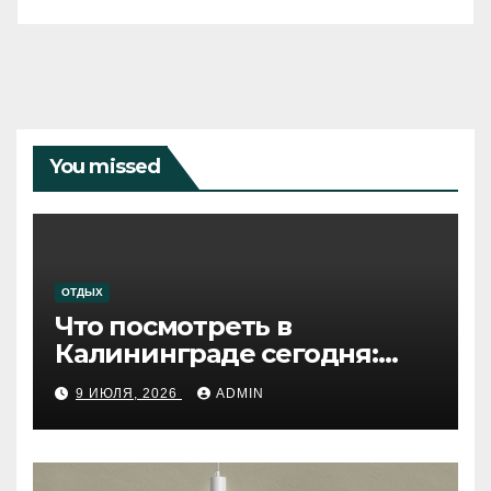
You missed
ОТДЫХ
Что посмотреть в
Калининграде сегодня:
путеводитель по самому
9 ИЮЛЯ, 2026
ADMIN
западному городу России