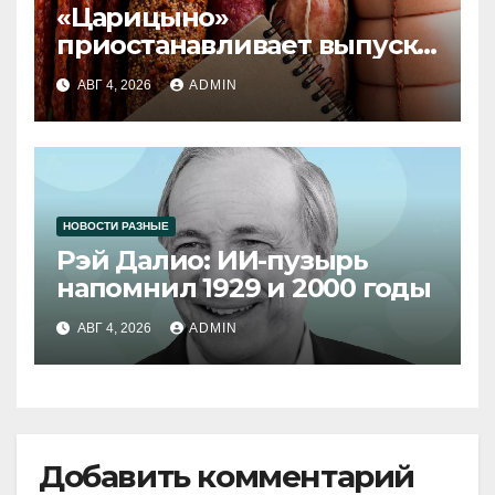
«Царицыно»
приостанавливает выпуск
продукции
АВГ 4, 2026
ADMIN
НОВОСТИ РАЗНЫЕ
Рэй Далио: ИИ-пузырь
напомнил 1929 и 2000 годы
АВГ 4, 2026
ADMIN
Добавить комментарий