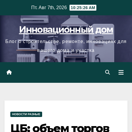
Skip
Пт. Авг 7th, 2026
10:25:27 AM
to
content
Инновационный дом
Блог о строительстве, ремонте, инновациях для
вашего дома и участка
НОВОСТИ РАЗНЫЕ
ЦБ: объем торгов