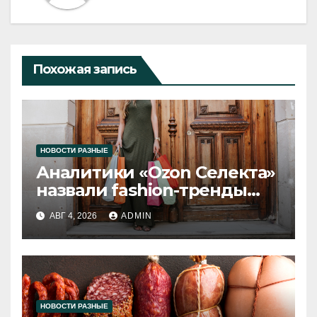
Похожая запись
НОВОСТИ РАЗНЫЕ
Аналитики «Ozon Селекта»
назвали fashion-тренды
2026 года
АВГ 4, 2026
ADMIN
НОВОСТИ РАЗНЫЕ