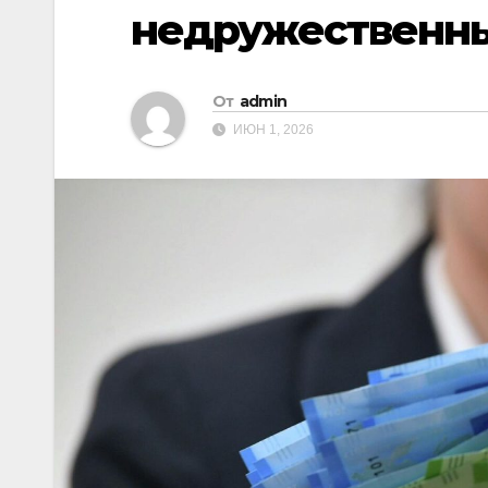
недружественны
От
admin
ИЮН 1, 2026