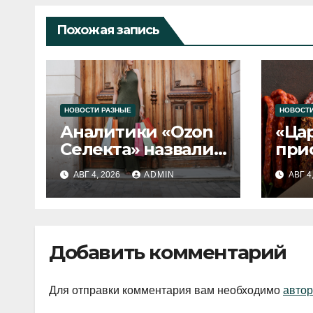
Похожая запись
НОВОСТИ РАЗНЫЕ
НОВОСТИ
Аналитики «Ozon
«Ца
Селекта» назвали
при
fashion-тренды
вып
АВГ 4, 2026
ADMIN
АВГ 4
2026 года
Добавить комментарий
Для отправки комментария вам необходимо
автор