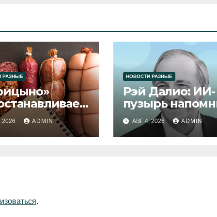
 РАЗНЫЕ
НОВОСТИ РАЗНЫЕ
рицыно»
Рэй Далио: ИИ-
останавливает
пузырь напомн
уск продукции
1929 и 2000 год
, 2026
ADMIN
АВГ 4, 2026
ADMIN
изоваться
.