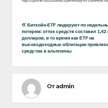
http://1prime.ru/20260601/perevody-870389489.ht
Навигация
Биткойн-ETF лидируют по недельн
потерям: отток средств составил 1,42
по
долларов, в то время как ETF на
записям
высокодоходные облигации привлек
средства в альткоины
От
admin