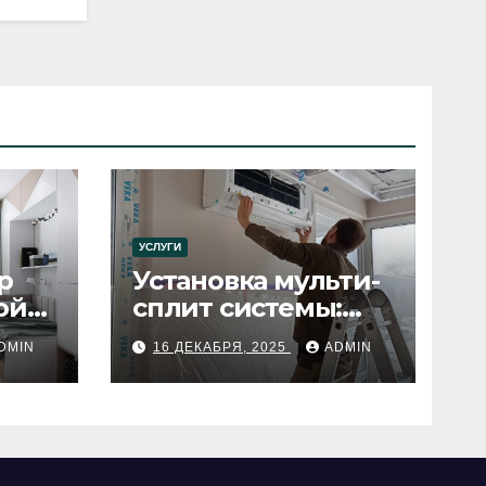
УСЛУГИ
р
Установка мульти-
ой
сплит системы:
пошаговое
DMIN
16 ДЕКАБРЯ, 2025
ADMIN
руководство