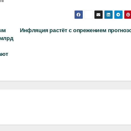
ml
ым
Инфляция растёт с опрежением прогноз
 млрд
ают