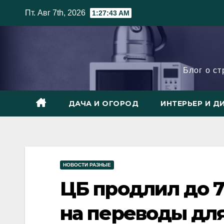
Skip
Пт. Авг 7th, 2026
1:27:45 AM
to
content
Блог о с
ДАЧА И ОГОРОД
ИНТЕРЬЕР И Д
НОВОСТИ РАЗНЫЕ
ЦБ продлил до 7
на переводы дл