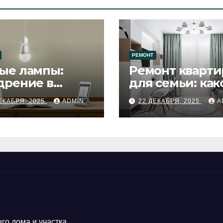
РЕМОНТ
ые лампы:
Ремонт кварти
дрение в
для семьи: как
цесс ремонта
будет удобен
ЕКАБРЯ, 2025
ADMIN
22 ДЕКАБРЯ, 2025
A
го дома и участка