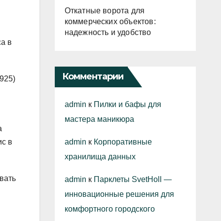
Откатные ворота для
коммерческих объектов:
надежность и удобство
а в
Комментарии
925)
admin
к
Пилки и бафы для
мастера маникюра
а
admin
к
Корпоративные
ис в
хранилища данных
вать
admin
к
Парклеты SvetHoll —
инновационные решения для
комфортного городского