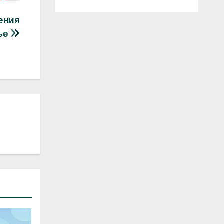
ения
ье