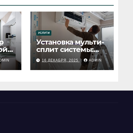
УСЛУГИ
р
Установка мульти-
ой
сплит системы:
пошаговое
DMIN
16 ДЕКАБРЯ, 2025
ADMIN
руководство