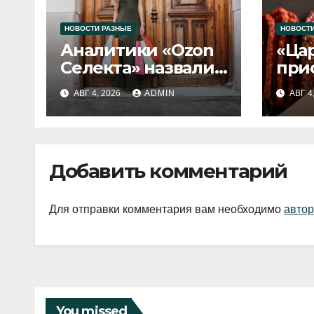
НОВОСТИ РАЗНЫЕ
НОВОСТИ
Аналитики «Ozon
«Ца
Селекта» назвали
при
fashion-тренды
вып
АВГ 4, 2026
ADMIN
АВГ 4
2026 года
Добавить комментарий
Для отправки комментария вам необходимо
автор
You missed