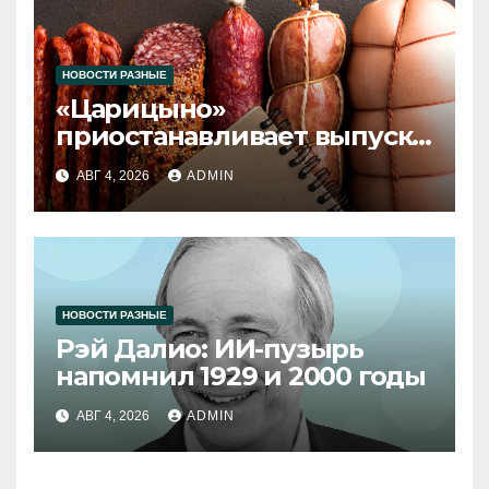
НОВОСТИ РАЗНЫЕ
«Царицыно»
приостанавливает выпуск
продукции
АВГ 4, 2026
ADMIN
НОВОСТИ РАЗНЫЕ
Рэй Далио: ИИ-пузырь
напомнил 1929 и 2000 годы
АВГ 4, 2026
ADMIN