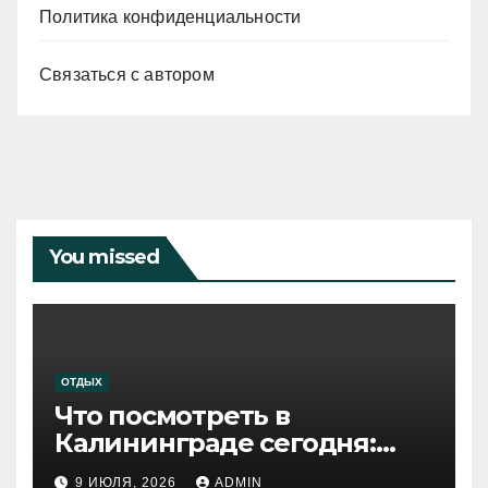
Политика конфиденциальности
Связаться с автором
You missed
ОТДЫХ
Что посмотреть в
Калининграде сегодня:
путеводитель по самому
9 ИЮЛЯ, 2026
ADMIN