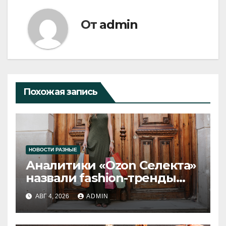
От
admin
Похожая запись
НОВОСТИ РАЗНЫЕ
Аналитики «Ozon Селекта»
назвали fashion-тренды
2026 года
АВГ 4, 2026
ADMIN