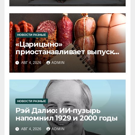
НОВОСТИ РАЗНЫЕ
«Царицыно»
приостанавливает выпуск
продукции
АВГ 4, 2026
ADMIN
НОВОСТИ РАЗНЫЕ
Рэй Далио: ИИ-пузырь
напомнил 1929 и 2000 годы
АВГ 4, 2026
ADMIN