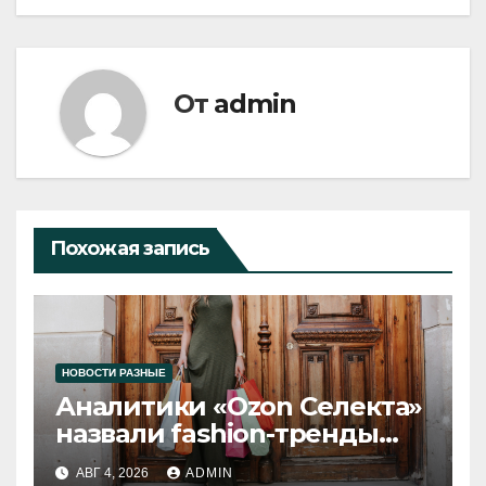
От
admin
Похожая запись
НОВОСТИ РАЗНЫЕ
Аналитики «Ozon Селекта»
назвали fashion-тренды
2026 года
АВГ 4, 2026
ADMIN