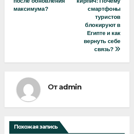
после обновления
кирпич: Почему
записям
максимума?
смартфоны
туристов
блокируют в
Египте и как
вернуть себе
связь?
От
admin
Похожая запись