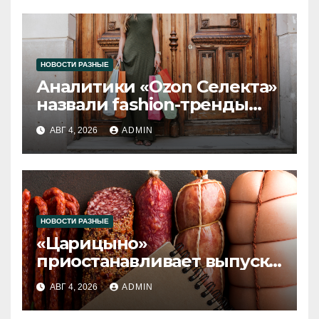
НОВОСТИ РАЗНЫЕ
Аналитики «Ozon Селекта»
назвали fashion-тренды
2026 года
АВГ 4, 2026
ADMIN
НОВОСТИ РАЗНЫЕ
«Царицыно»
приостанавливает выпуск
продукции
АВГ 4, 2026
ADMIN