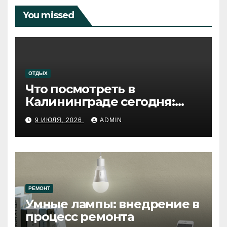
You missed
ОТДЫХ
Что посмотреть в
Калининграде сегодня:
путеводитель по самому
9 ИЮЛЯ, 2026
ADMIN
западному городу России
РЕМОНТ
Умные лампы: внедрение в
процесс ремонта