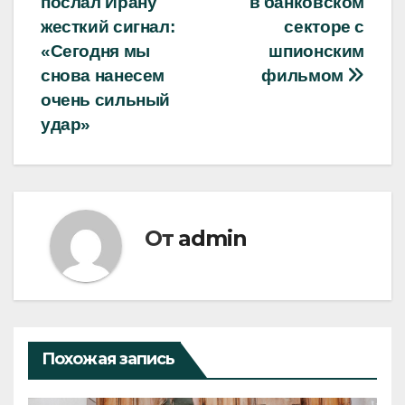
послал Ирану
в банковском
записям
жесткий сигнал:
секторе с
«Сегодня мы
шпионским
снова нанесем
фильмом
очень сильный
удар»
От
admin
Похожая запись