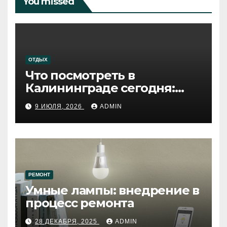
You missed
ОТДЫХ
Что посмотреть в
Калининграде сегодня:
путеводитель по самому
9 ИЮЛЯ, 2026
ADMIN
западному городу России
РЕМОНТ
Умные лампы: внедрение в
процесс ремонта
28 ДЕКАБРЯ, 2025
ADMIN