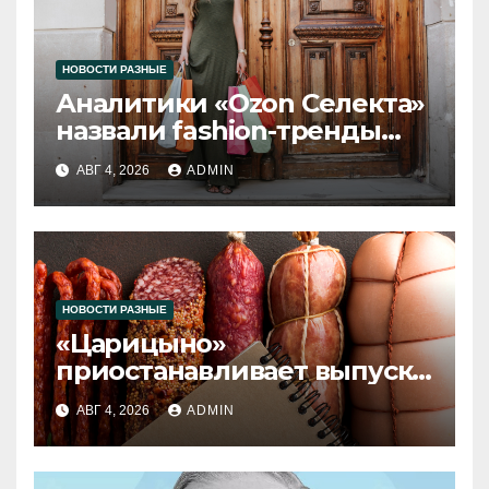
НОВОСТИ РАЗНЫЕ
Аналитики «Ozon Селекта»
назвали fashion-тренды
2026 года
АВГ 4, 2026
ADMIN
НОВОСТИ РАЗНЫЕ
«Царицыно»
приостанавливает выпуск
продукции
АВГ 4, 2026
ADMIN