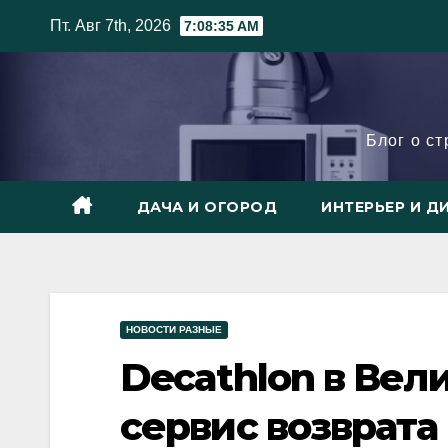
Skip
Пт. Авг 7th, 2026
7:08:37 AM
to
content
Блог о с
ДАЧА И ОГОРОД
ИНТЕРЬЕР И Д
НОВОСТИ РАЗНЫЕ
Decathlon в Вел
сервис возврата