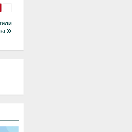
тили
ты