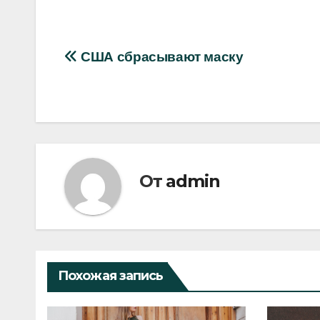
Навигация
CША сбрасывают маску
по
записям
От
admin
Похожая запись