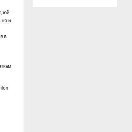
дной
 но и
я в
,
аткам
hlon