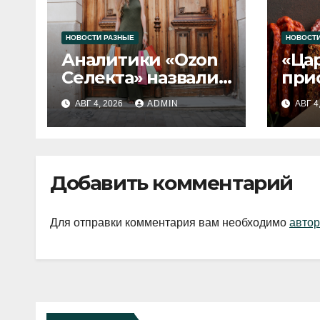
НОВОСТИ РАЗНЫЕ
НОВОСТИ
Аналитики «Ozon
«Ца
Селекта» назвали
при
fashion-тренды
вып
АВГ 4, 2026
ADMIN
АВГ 4
2026 года
Добавить комментарий
Для отправки комментария вам необходимо
автор