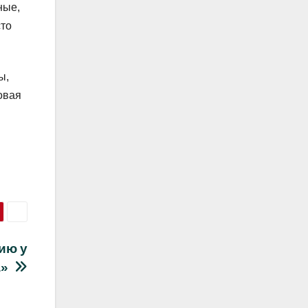
ные,
сто
ы,
овая
ию у
а»