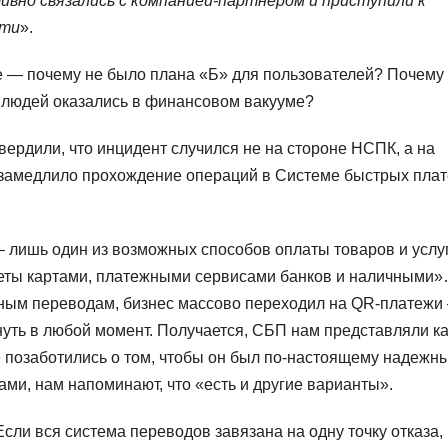
вно связались с компанией-партнером и приступили к
сти
».
е — почему не было плана «Б» для пользователей? Почему
ы людей оказались в финансовом вакууме?
вердили, что инцидент случился не на стороне НСПК, а на
то замедлило прохождение операций в Системе быстрых пла
– лишь один из возможных способов оплаты товаров и услуг
четы картами, платежными сервисами банков и наличными
нным переводам, бизнес массово переходил на QR-платежи
нуть в любой момент. Получается, СБП нам представляли ка
 позаботились о том, чтобы он был по-настоящему надежн
ами, нам напоминают, что «есть и другие варианты».
Если вся система переводов завязана на одну точку отказа,