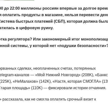
6:00 до 22:00 миллионы россиян впервые за долгое врем
оплатить продукты в магазине, нельзя перевести ден
 Система быстрых платежей (СБП), которая должна был
атилась в цифровую руину.
отка регулятора? Или закономерный итог монополизац
енной системы, у которой нет «подушки безопасности»
орванных сделках, неоплаченных счетах, потерянных
elegram-каналов — «Мой Нижний Новгород» (208K), «Банкс
(225K), «НеМалахов» (142K), «Настя, которая СМОГЛА» (13
арая площадь» (110K) — фиксировали истории отчаяния.
рассказала, как не смогла оплатить срочный визит к