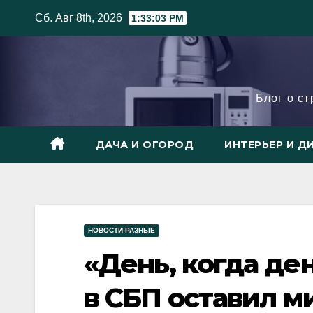
Skip
Сб. Авг 8th, 2026
1:33:05 PM
to
content
Блог о с
ДАЧА И ОГОРОД
ИНТЕРЬЕР И Д
НОВОСТИ РАЗНЫЕ
«День, когда ден
в СБП оставил м