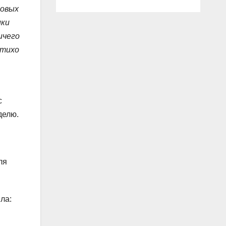
новых
ики
ичего
 тихо
с
делю.
ля
ла: