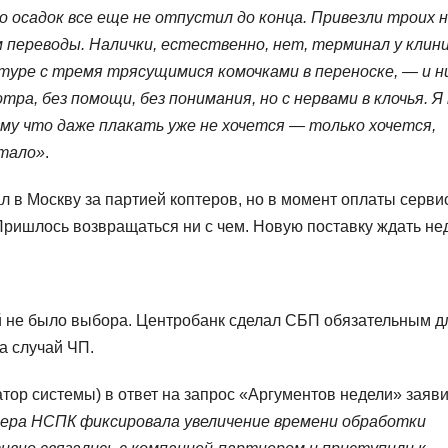
но осадок все еще не отпустил до конца. Привезли троих 
переводы. Налички, естественно, нет, терминал у клин
туре с тремя трясущимися комочками в переноске, — и н
тра, без помощи, без понимания, но с нервами в клочья. Я
ому что даже плакать уже не хочется — только хочется,
отало»
.
 в Москву за партией коптеров, но в момент оплаты серви
Пришлось возвращаться ни с чем. Новую поставку ждать не
дей не было выбора. Центробанк сделал СБП обязательным д
а случай ЧП.
ор системы) в ответ на запрос «Аргументов недели» заяви
йдера НСПК фиксировала увеличение времени обработки