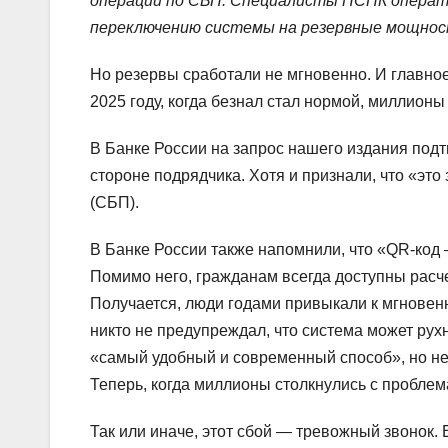
операций по СБП. Специалисты НСПК операти
переключению системы на резервные мощно
Но резервы сработали не мгновенно. И главно
2025 году, когда безнал стал нормой, миллион
В Банке России на запрос нашего издания подт
стороне подрядчика. Хотя и признали, что «э
(СБП).
В Банке России также напомнили, что «QR-код 
Помимо него, гражданам всегда доступны рас
Получается, люди годами привыкали к мгнове
никто не предупреждал, что система может рух
«самый удобный и современный способ», но не
Теперь, когда миллионы столкнулись с проблем
Так или иначе, этот сбой — тревожный звонок. 