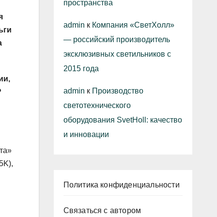
пространства
я
admin
к
Компания «СветХолл»
ьги
— российский производитель
а
эксклюзивных светильников с
2015 года
ии,
admin
к
Производство
?
светотехнического
оборудования SvetHoll: качество
и инновации
та»
5K),
Политика конфиденциальности
Связаться с автором