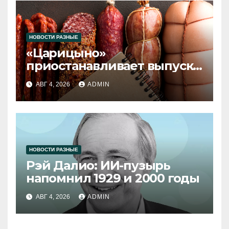
НОВОСТИ РАЗНЫЕ
«Царицыно»
приостанавливает выпуск
продукции
АВГ 4, 2026
ADMIN
НОВОСТИ РАЗНЫЕ
Рэй Далио: ИИ-пузырь
напомнил 1929 и 2000 годы
АВГ 4, 2026
ADMIN