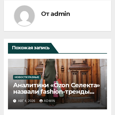
От
admin
Похожая запись
НОВОСТИ РАЗНЫЕ
Аналитики «Ozon Селекта»
назвали fashion-тренды
2026 года
АВГ 4, 2026
ADMIN