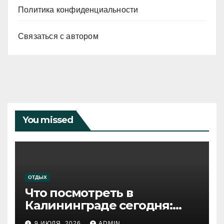
Политика конфиденциальности
Связаться с автором
You missed
ОТДЫХ
Что посмотреть в
Калининграде сегодня:
путеводитель по самому
9 ИЮЛЯ, 2026
ADMIN