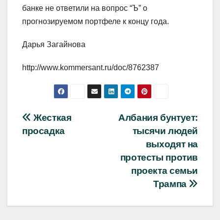
банке не ответили на вопрос “Ъ” о
прогнозируемом портфеле к концу года.
Дарья Загайнова
http://www.kommersant.ru/doc/8762387
Навигация
Жесткая
Албания бунтует:
просадка
тысячи людей
по
выходят на
записям
протесты против
проекта семьи
Трампа